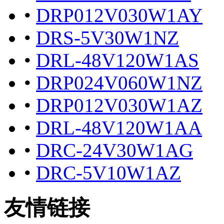
•
DRP012V030W1AY
•
DRS-5V30W1NZ
•
DRL-48V120W1AS
•
DRP024V060W1NZ
•
DRP012V030W1AZ
•
DRL-48V120W1AA
•
DRC-24V30W1AG
•
DRC-5V10W1AZ
友情链接