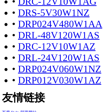
•
DRC-12V10W1AG
•
DRS-5V30W1NZ
•
DRP024V480W1AA
•
DRL-48V120W1AS
•
DRC-12V10W1AZ
•
DRL-24V120W1AS
•
DRP024V060W1NZ
•
DRP012V030W1AZ
友情链接